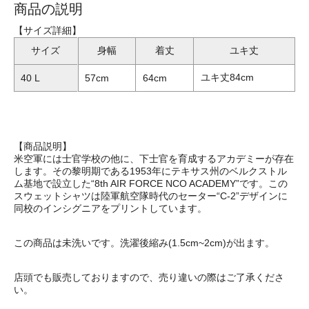
商品の説明
【サイズ詳細】
サイズ
身幅
着丈
ユキ丈
ユキ丈84cm
40 L
57cm
64cm
【商品説明】
米空軍には士官学校の他に、下士官を育成するアカデミーが存在
します。その黎明期である1953年にテキサス州のベルクストル
ム基地で設立した“8th AIR FORCE NCO ACADEMY”です。この
スウェットシャツは陸軍航空隊時代のセーター“C-2”デザインに
同校のインシグニアをプリントしています。
この商品は未洗いです。洗濯後縮み(1.5cm~2cm)が出ます。
店頭でも販売しておりますので、売り違いの際はご了承くださ
い。