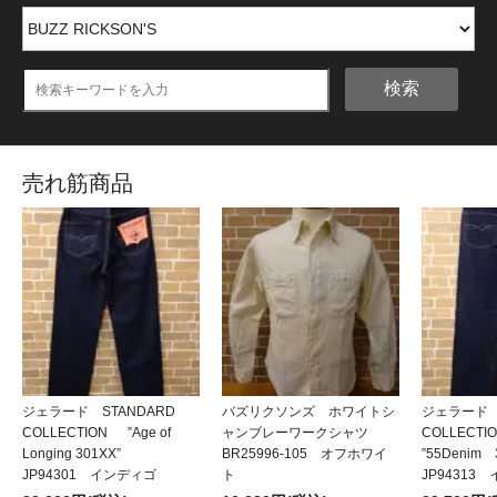
検索
売れ筋商品
ジェラード STANDARD
バズリクソンズ ホワイトシ
ジェラード 
COLLECTION ”Age of
ャンブレーワークシャツ
COLLECT
Longing 301XX”
BR25996-105 オフホワイ
”55Denim
JP94301 インディゴ
ト
JP94313