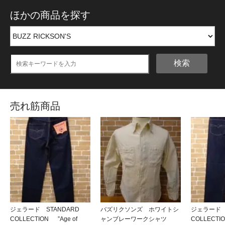
ほかの商品を探す
検索
売れ筋商品
ジェラード STANDARD
バズリクソンズ ホワイトシ
ジェラード 
COLLECTION ”Age of
ャンブレーワークシャツ
COLLECT