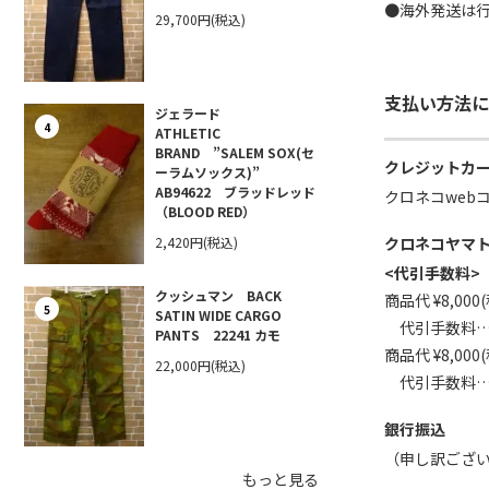
●海外発送は
29,700円(税込)
支払い方法に
ジェラード
4
ATHLETIC
BRAND ”SALEM SOX(セ
クレジットカ
ーラムソックス)”
AB94622 ブラッドレッド
クロネコweb
（BLOOD RED）
2,420円(税込)
クロネコヤマ
<代引手数料>
クッシュマン BACK
商品代 ¥8,00
5
SATIN WIDE CARGO
代引手数料…¥3
PANTS 22241 カモ
商品代 ¥8,00
22,000円(税込)
代引手数料…
銀行振込
（申し訳ござ
もっと見る