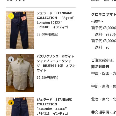
ジェラード STANDARD
クロネコヤマ
1
COLLECTION ”Age of
<送料>
Longing 301XX”
JP94301 インディゴ
商品代 ¥8,00
送料…¥770
33,000円(税込)
商品代 ¥8,00
送料…¥0
バズリクソンズ ホワイト
ご注文確定後
2
シャンブレーワークシャ
ツ BR25996-105 オフホ
商品到着日
ワイト
中国・四国・
16,280円(税込)
※（一部
中部・東海・
北陸・東北・
ジェラード STANDARD
3
COLLECTION
”55Denim 313XX”
●交通事情に
JP94313 インディゴ