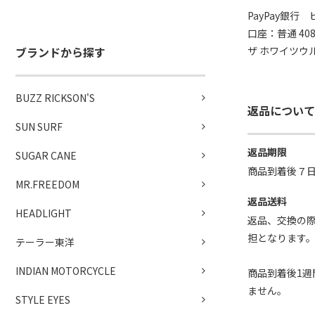
PayPay銀行
口座：普通 408
ザ ホワイツウ
ブランドから探す
BUZZ RICKSON'S
返品について
SUN SURF
返品期限
SUGAR CANE
商品到着後７
MR.FREEDOM
返品送料
HEADLIGHT
返品、交換の
担となります
テーラー東洋
INDIAN MOTORCYCLE
商品到着後1週
ません。
STYLE EYES