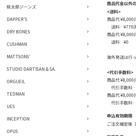
商品代金以外
桃太郎ジーンズ
<送料>
商品代 ¥8,00
DAPPER'S
送料…¥770
DRY BONES
商品代 ¥8,00
送料…¥0
CUSHMAN
MATTSONS'
海外発送は行
STUDIO DARTISAN & SA.
<代引手数料>
商品代 ¥8,00
ORGUEIL
代引手数料…¥3
TEDMAN
商品代 ¥8,00
代引手数料…
UES
申込有効期限
INCEPTION
ご注文確定後 
OPUS