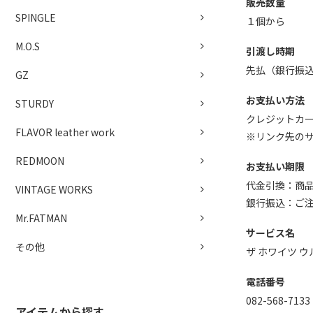
販売数量
SPINGLE
１個から
M.O.S
引渡し時期
先払（銀行
GZ
お支払い方法
STURDY
クレジットカ
FLAVOR leather work
※リンク先の
REDMOON
お支払い期限
代金引換：商
VINTAGE WORKS
銀行振込：ご
Mr.FATMAN
サービス名
その他
ザ ホワイツ 
電話番号
082-568-7133
アイテムから探す