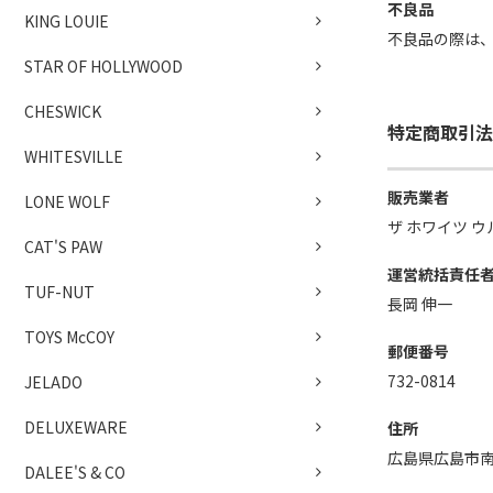
不良品
KING LOUIE
不良品の際は
STAR OF HOLLYWOOD
CHESWICK
特定商取引法
WHITESVILLE
販売業者
LONE WOLF
ザ ホワイツ ウ
CAT'S PAW
運営統括責任
TUF-NUT
長岡 伸一
TOYS McCOY
郵便番号
732-0814
JELADO
DELUXEWARE
住所
広島県広島市南
DALEE'S & CO