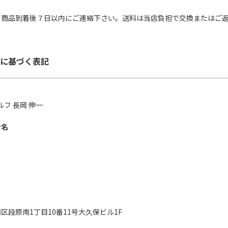
、商品到着後７日以内にご連絡下さい。送料は当店負担で交換またはご
に基づく表記
ルフ 長岡 伸一
者名
区段原南1丁目10番11号大久保ビル1F