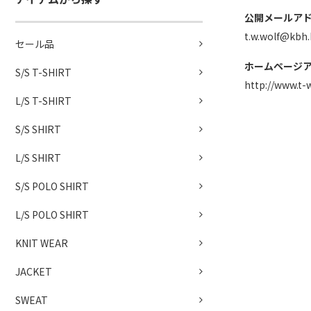
公開メールア
t.w.wolf@kbh.
セール品
ホームページ
S/S T-SHIRT
http://www.t-
L/S T-SHIRT
S/S SHIRT
L/S SHIRT
S/S POLO SHIRT
L/S POLO SHIRT
KNIT WEAR
JACKET
SWEAT