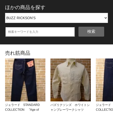
ほかの商品を探す
検索
売れ筋商品
ジェラード STANDARD
バズリクソンズ ホワイトシ
ジェラード 
COLLECTION ”Age of
ャンブレーワークシャツ
COLLECT