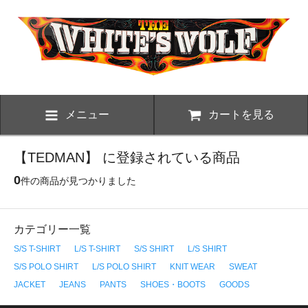
メニュー
カートを見る
【TEDMAN】 に登録されている商品
0
件の商品が見つかりました
カテゴリー一覧
S/S T-SHIRT
L/S T-SHIRT
S/S SHIRT
L/S SHIRT
S/S POLO SHIRT
L/S POLO SHIRT
KNIT WEAR
SWEAT
JACKET
JEANS
PANTS
SHOES・BOOTS
GOODS