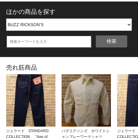
ほかの商品を探す
検索
売れ筋商品
ジェラード STANDARD
バズリクソンズ ホワイトシ
ジェラード 
COLLECTION ”Age of
ャンブレーワークシャツ
COLLECT