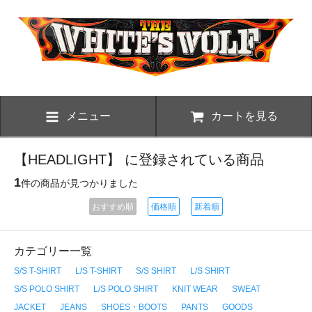
メニュー
カートを見る
【HEADLIGHT】 に登録されている商品
1
件の商品が見つかりました
おすすめ順
価格順
新着順
カテゴリー一覧
S/S T-SHIRT
L/S T-SHIRT
S/S SHIRT
L/S SHIRT
S/S POLO SHIRT
L/S POLO SHIRT
KNIT WEAR
SWEAT
JACKET
JEANS
SHOES・BOOTS
PANTS
GOODS