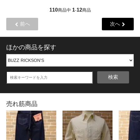
110
1
12
商品中
-
商品
前へ
次へ
ほかの商品を探す
検索
売れ筋商品