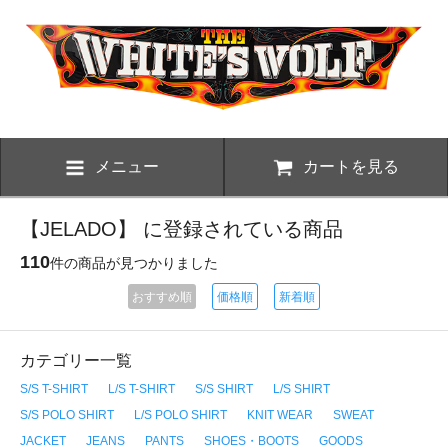
メニュー
カートを見る
【JELADO】 に登録されている商品
110
件の商品が見つかりました
おすすめ順
価格順
新着順
カテゴリー一覧
S/S T-SHIRT
L/S T-SHIRT
S/S SHIRT
L/S SHIRT
S/S POLO SHIRT
L/S POLO SHIRT
KNIT WEAR
SWEAT
JACKET
JEANS
PANTS
SHOES・BOOTS
GOODS