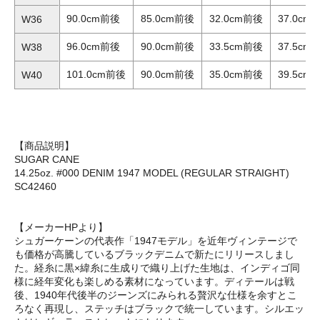
90.0cm前後
85.0cm前後
32.0cm前後
37.0cm
W36
96.0cm前後
90.0cm前後
33.5cm前後
37.5cm
W38
101.0cm前後
90.0cm前後
35.0cm前後
39.5cm
W40
【商品説明】
SUGAR CANE
14.25oz. #000 DENIM 1947 MODEL (REGULAR STRAIGHT)
SC42460
【メーカーHPより】
シュガーケーンの代表作「1947モデル」を近年ヴィンテージで
も価格が高騰しているブラックデニムで新たにリリースしまし
た。経糸に黒×緯糸に生成りで織り上げた生地は、インディゴ同
様に経年変化も楽しめる素材になっています。ディテールは戦
後、1940年代後半のジーンズにみられる贅沢な仕様を余すとこ
ろなく再現し、ステッチはブラックで統一しています。シルエッ