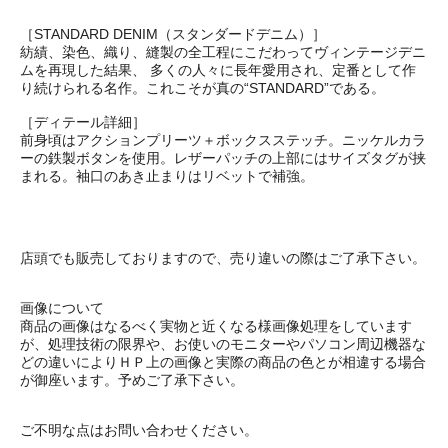
［STANDARD DENIM（スタンダードデニム）］
紡績、染色、織り、縫製の全工程にこだわってヴィンテージデニ
ムを再現した結果、 多くの人々に長年愛用され、定番として作
り続けられる名作。これこそが真の“STANDARD”である。
［ディテール詳細］
前身頃はアクションプリーツ＋ボックスステッチ。ニッケルカラ
ーの鉄製ボタンを使用。レザーパッチの上部にはサイズタグが挟
まれる。袖口のあき止まりはリベットで補強。
店頭でも販売しておりますので、売り違いの際はご了承下さい。
画像について
商品の画像はなるべく実物と近くなる様画像処理をしています
が、処理技術の限界や、お使いのモニターやパソコン周辺機器な
どの違いによりＨＰ上の画像と実際の商品の色とが相違する場合
が御座います。予めご了承下さい。
ご不明な点はお問い合わせください。