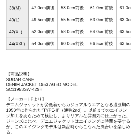
47.0cm前後
53.0cm前後
61.0cm前後
61.0cm
38(M)
49.5cm前後
55.5cm前後
63.0cm前後
63.0cm
40(L)
52.0cm前後
58.0cm前後
64.0cm前後
63.5cm
42(XL)
54.0cm前後
60.0cm前後
66.5cm前後
63.5cm
44(XXL)
【商品説明】
SUGAR CANE
DENIM JACKET 1953 AGED MODEL
SC11953SW-429H
【メーカーHPより】
デニムジャケットが労働着からカジュアルウエアとなる過渡期の
1953年に作られた“TYPE-II”（通称2nd）。以前までのエイジン
グ加工をあらためて検証し、よりリアルな雰囲気に仕上がった。
ジーンズに比べ、デニムジャケットはエイジングに時間を要する
が、このエイジングモデルは新品時からこなれた風合いを楽しめ
る。