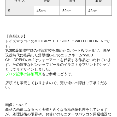
サイズ
身幅
着丈
肩幅
S
45cm
59cm
42cm
【商品説明】
トイズマッコイのMILITARY TEE SHIRT " WILD CHILDREN "で
す。
第390爆撃航空群の作戦将校を務めたロバートWウォルツ。彼が
現役時代に搭乗した爆撃機B-17のニックネーム“WILD
CHILDREN”のA-2はウォーアートを代表する作品といわれていま
す。その妖艶なピンナップガールのイラストをプリントTシャツ
としてリデザインしました。
ブログ記事の詳細写真
もご参考にどうぞ。
店頭でも販売しておりますので、売り違いの際はご了承くださ
い。
画像について
商品の画像はなるべく実物と近くなる様画像処理をしています
が、処理技術の限界や、お使いのモニターやパソコン周辺機器な