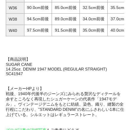
90.0cm前後
85.0cm前後
32.5cm前後
35.5cm前
W36
94.5cm前後
89.0cm前後
34.0cm前後
37.0cm前
W38
97.5cm前後
91.5cm前後
35.0cm前後
40.0cm前
W40
【商品説明】
SUGAR CANE
14.25oz. DENIM 1947 MODEL (REGULAR STRAIGHT)
SC41947
【メーカーHPより】
戦後、1940年代後半のジーンズにみられる贅沢なディテールを
余すところなく再現したシュガーケーンの代表作「1947モデ
ル」。ヴィンテージデニムをもとに紡績、染色、織り、縫製の全
行程にこだわり、“STANDARD DENIM”の名にふさわしい1本に仕
上げている。シルエットはレギュラーストレート。